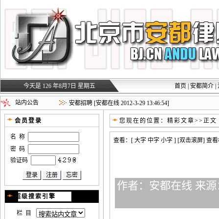
今天是 126 年8月7日 星期五
首页
|
安都简介
|
安都招聘
[安都在线 2012-3-29 13:40:06]
站内公告
安都招聘
[安都在线 2012-3-29 13:46:54]
您现在的位置：
精彩文章
>>正文
会员登录
名 称
查看：[
大字
中字
小字
] [双击滚屏] 
密 码
验证码
作者：安都在线 来源：
超级搜索引擎
栏 目