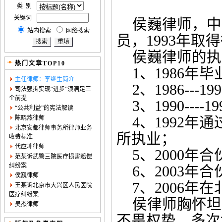
类 别
关键词
侯巍律师，中
站内搜索
网络搜索
员，
1993
年取得
侯巍律师的执
热门文章TOP10
1
、
1986
年毕
主任律师：李继生简介
2
、
1986---19
司法强拆实现“进步”须满足三
个前提
3
、
1990----19
“公共利益”的宪法解读
陈晓燕律师
4
、
1992
年通
北京安都律师事务所律师业务
所执业；
收费标准
代应坤律师
5
、
2000
年合
范某诉武警三院医疗损害赔偿
纠纷案
6
、
2003
年合
侯巍律师
7
、
2006
年在
王某诉北京市大兴区人民医院
医疗纠纷案
侯律师胸怀坦
吴杰律师
不畏权势，多次